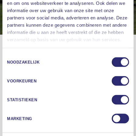
en om ons websiteverkeer te analyseren. Ook delen we
informatie over uw gebruik van onze site met onze
partners voor social media, adverteren en analyse. Deze
partners kunnen deze gegevens combineren met andere
informatie die u aan ze heeft verstrekt of die ze hebben
Waar bent u naar op zoek
verzameld op basis van uw gebruik van hun services.
ONZE SPECIALISTEN
ZOEKEN
Toestemmingsselectie
Meer over het team
NOODZAKELIJK
Slaapgeneeskunde is een vakgebied dat de
specialismen neurologie, KNO en
VOORKEUREN
longgeneeskunde betreft. Voor een goede
diagnose en behandeling is het van belang dat u
STATISTIEKEN
door een specialist wordt gezien die het hele
spectrum overziet, en tegelijk specialistische
MARKETING
kennis heeft. Ruysdael Slaapkliniek heeft daarom
een multi-disciplinair team van artsen.