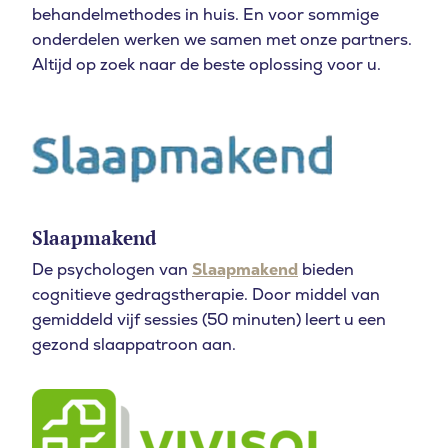
behandelmethodes in huis. En voor sommige
onderdelen werken we samen met onze partners.
Altijd op zoek naar de beste oplossing voor u.
Slaapmakend
De psychologen van
Slaapmakend
bieden
cognitieve gedragstherapie. Door middel van
gemiddeld vijf sessies (50 minuten) leert u een
gezond slaappatroon aan.
Moeite met in slaap vallen?
Doe de online slaaptest en kom binnen 5 vragen
erachter of u een slaapstoornis heeft.