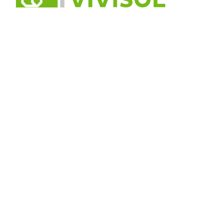
DOE DE SLAAPTEST
Vivisol
Onze partner Vivisol komt bij u thuis om het
slaaponderzoek uit te voeren. Een
verpleegkundige legt u uit hoe het werkt en sluit
de apparatuur bij u aan. Daarna sturen zij de
resultaten naar ons terug. Daarna bekijken wij de
resultaten en overleggen met u de uitslag en
eventuele vervolgstappen.