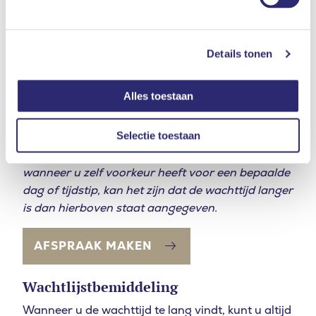
Rotterdam
2 weken
1 – 3 weken
Details tonen
Bovengenoemde wachttijden betreffen het
gemiddelde aantal dagen vanaf het moment dat
u een afspraak maakt tot het moment dat u
Alles toestaan
terecht kunt op het spreekuur.
Selectie toestaan
Let op: Bij hele specifieke klachten, wanneer u
voorkeur heeft voor een bepaalde arts, of
wanneer u zelf voorkeur heeft voor een bepaalde
dag of tijdstip, kan het zijn dat de wachttijd langer
is dan hierboven staat aangegeven.
AFSPRAAK MAKEN
Wachtlijstbemiddeling
Wanneer u de wachttijd te lang vindt, kunt u altijd