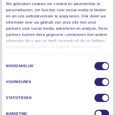
We gebruiken cookies om content en advertenties te
Amsterdam en Hilversum. Vanuit andere locaties
personaliseren, om functies voor social media te bieden
krijgt u een telefonische afspraak met de
en om ons websiteverkeer te analyseren. Ook delen we
neuroloog-somnoloog. Vanaf september zijn er
informatie over uw gebruik van onze site met onze
ook weer neuroloog-somnologen in Rotterdam
partners voor social media, adverteren en analyse. Deze
aanwezig.
partners kunnen deze gegevens combineren met andere
informatie die u aan ze heeft verstrekt of die ze hebben
Actuele wachttijden voor klachten op gebied van
Waar bent u naar op zoek
verzameld op basis van uw gebruik van hun services.
snurken en slaapapneu:
ZOEKEN
Toegangstijd
Toegangstijd
Toestemmingsselectie
Locatie
1e consult
slaaponderzoek
NOODZAKELIJK
Amsterdam
2 weken
1 – 3 weken
VOORKEUREN
Den Haag
3 weken
1 – 3 weken
STATISTIEKEN
Hilversum
3 weken
1 – 3 weken
Oisterwijk
2 weken
1 – 3 weken
MARKETING