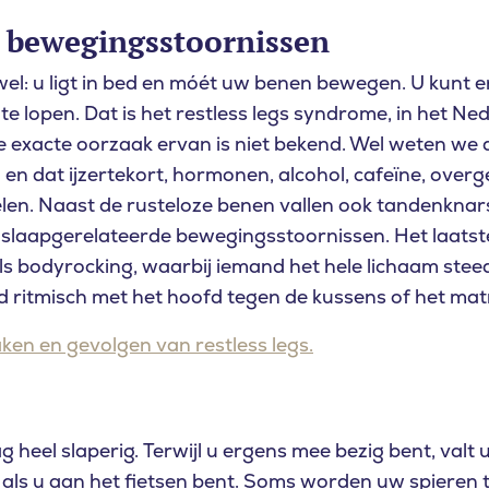
e bewegingsstoornissen
el: u ligt in bed en móét uw benen bewegen. U kunt er 
te lopen. Dat is het restless legs syndrome, in het Ne
 exacte oorzaak ervan is niet bekend. Wel weten we
n en dat ijzertekort, hormonen, alcohol, cafeïne, over
len. Naast de rusteloze benen vallen ook tandenkna
r
slaapgerelateerde bewegingsstoornissen. Het laatst
als bodyrocking, waarbij iemand het hele lichaam ste
 ritmisch met het hoofd tegen de kussens of het matr
ken en gevolgen van restless legs.
g heel slaperig. Terwijl u ergens mee bezig bent, valt 
 als u aan het fietsen bent. Soms worden uw spieren tij