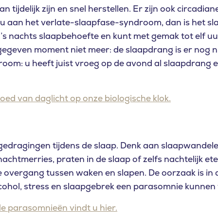
an tijdelijk zijn en snel herstellen. Er zijn ook circad
dt u aan het verlate-slaapfase-syndroom, dan is het s
 ’s nachts slaapbehoefte en kunt met gemak tot elf uu
gegeven moment niet meer: de slaapdrang is er nog n
om: u heeft juist vroeg op de avond al slaapdrang 
loed van daglicht op onze biologische klok.
gedragingen tijdens de slaap. Denk aan slaapwandel
htmerries, praten in de slaap of zelfs nachtelijk eten. 
 de overgang tussen waken en slapen. De oorzaak is in 
cohol, stress en slaapgebrek een parasomnie kunnen 
e parasomnieën vindt u hier.