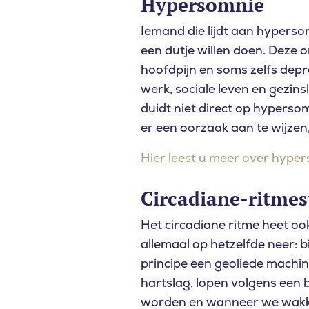
Hypersomnie
Iemand die lijdt aan hypersom
een dutje willen doen. Deze
Waar bent 
hoofdpijn en soms zelfs depr
werk, sociale leven en gezinsl
duidt niet direct op hypers
ZOEKEN
er een oorzaak aan te wijzen
Hier leest u meer over hyper
Circadiane-ritmes
Het circadiane ritme heet oo
allemaal op hetzelfde neer: b
principe een geoliede machi
hartslag, lopen volgens een
worden en wanneer we wakker