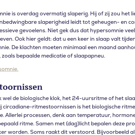
nie is overdag overmatig slaperig. Hij of zij zou het 
 onbedwingbare slaperigheid leidt tot geheugen- en c
u naar op zoek
essieve gevoelens. Niet gek dus dat hypersomnie vee
even. Ook hier geldt: dat u een keer in slaap valt tijd
omnie. De klachten moeten minimaal een maand aanhou
, zoals bepaalde medicatie of slaapapneu.
somnie.
toornissen
k wel de biologische klok, het 24-uursritme of het s
ij circadiane-ritmestoornissen is het biologische ritme
ne. Allerlei processen, denk aan temperatuur, hormon
 bepaald ritme. Samen met (dag)licht bepalen deze p
 worden. Soms raakt dit verstoord. Bijvoorbeeld als