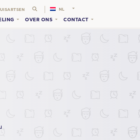
NL
UISARTSEN
ELING
OVER ONS
CONTACT
u