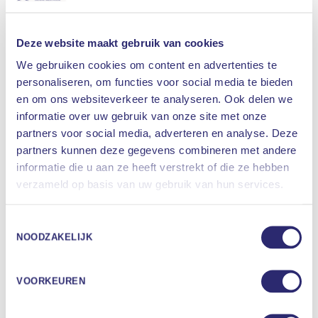
Slaapwandelen kan komen door angst en
vermoeidheid. Voor volwassenen kunnen ook
gebruik van alcohol, verdovende middelen en
Deze website maakt gebruik van cookies
bepaalde medicijnen, of medische aandoeningen
We gebruiken cookies om content en advertenties te
en psychische stoornissen oorzaak zijn van
personaliseren, om functies voor social media te bieden
slaapwandelen. Tijdens het slapen kan een
en om ons websiteverkeer te analyseren. Ook delen we
slaapwandelaar gaan zitten en wakker lijken,
informatie over uw gebruik van onze site met onze
opstaan en rondlopen, items verplaatsen of
partners voor social media, adverteren en analyse. Deze
zichzelf uitkleden. Hierdoor zullen
partners kunnen deze gegevens combineren met andere
slaapwandelaars ook in de war raken wanneer ze
informatie die u aan ze heeft verstrekt of die ze hebben
Waar bent u naar op zoek
echt ontwaken. Slaapwandelen kan ook
verzameld op basis van uw gebruik van hun services.
betekenen dat iemand praat tijdens de slaap.
ZOEKEN
Toestemmingsselectie
Verward ontwaken
NOODZAKELIJK
Verward ontwaken is een aandoening waarbij
een persoon uit zijn slaap ontwaakt en in een
VOORKEUREN
verwarde toestand blijft. Meestal blijft de persoon
in bed liggen of zitten en gaat hij of zij na enige