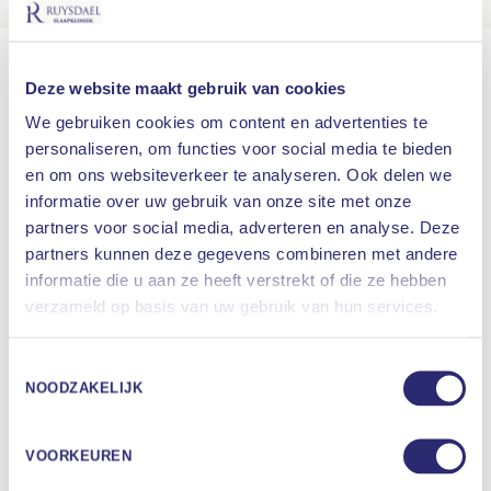
Dokter Vogels studeerde geneeskunde aan de
Deze website maakt gebruik van cookies
Universiteit Maastricht. Zijn specialisatie tot
neuroloog en promotie deed hij vervolgens in het
We gebruiken cookies om content en advertenties te
St. Lucas-Andreas Ziekenhuis en VUMC in
personaliseren, om functies voor social media te bieden
Amsterdam.
en om ons websiteverkeer te analyseren. Ook delen we
informatie over uw gebruik van onze site met onze
Hij heeft een passie voor het vakgebied
partners voor social media, adverteren en analyse. Deze
slaapstoornissen. Hij is sinds 2007 werkzaam als
partners kunnen deze gegevens combineren met andere
neuroloog in het NWZ te Alkmaar, en als
informatie die u aan ze heeft verstrekt of die ze hebben
Waar bent u naar op zoek
somnoloog zeer actief betrokken bij de
verzameld op basis van uw gebruik van hun services.
slaapkliniek in dat ziekenhuis.
ZOEKEN
Toestemmingsselectie
In 2016 heeft dokter Vogels het certificaat
NOODZAKELIJK
somnoloog behaald van de European Sleep
Research Society, de Europese vereniging voor
slaapstoornissen. Daarmee is hij naast neuroloog
VOORKEUREN
een gecertificeerd slaap-expert.