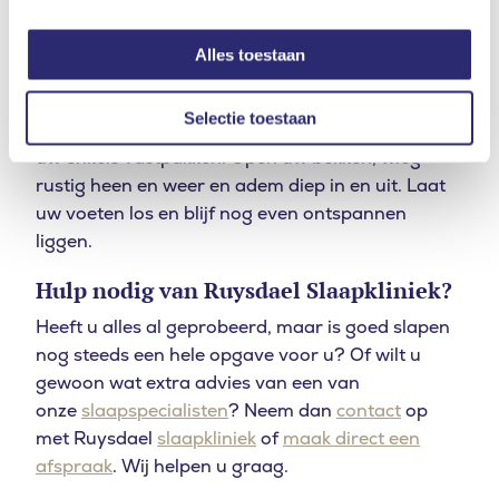
tegen uw knieën. Blijf een paar minuten liggen.
Ananda Balasana:
oftewel de Blije Baby. Deze
Alles toestaan
oefening kan zowel ’s ochtends als ’s avonds. U
ligt op uw rug en brengt uw knieën naar uw borst.
Selectie toestaan
Pak uw voeten aan de buitenkant vast. U kunt ook
uw enkels vastpakken. Open uw bekken, wieg
rustig heen en weer en adem diep in en uit. Laat
uw voeten los en blijf nog even ontspannen
liggen.
Hulp nodig van Ruysdael Slaapkliniek?
Heeft u alles al geprobeerd, maar is goed slapen
nog steeds een hele opgave voor u? Of wilt u
gewoon wat extra advies van een van
onze
slaapspecialisten
? Neem dan
contact
op
met Ruysdael
slaapkliniek
of
maak direct een
afspraak
. Wij helpen u graag.