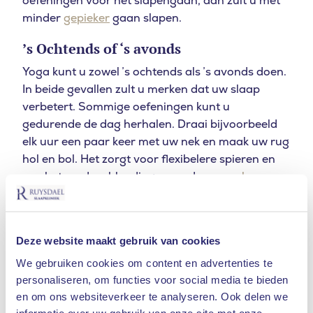
oefeningen voor het slapengaan, dan zult u met
minder
gepieker
gaan slapen.
’s Ochtends of ‘s avonds
Yoga kunt u zowel ’s ochtends als ’s avonds doen.
In beide gevallen zult u merken dat uw slaap
verbetert. Sommige oefeningen kunt u
gedurende de dag herhalen. Draai bijvoorbeeld
elk uur een paar keer met uw nek en maak uw rug
hol en bol. Het zorgt voor flexibelere spieren en
een betere doorbloeding, waardoor
uw slaap
verbetert
.
Yoga Nidra, ‘slaapyoga’
Deze website maakt gebruik van cookies
Er bestaan verschillende soorten yoga. Sommige
We gebruiken cookies om content en advertenties te
zijn zwaarder dan andere. Een van de vormen
personaliseren, om functies voor social media te bieden
van yoga die een positief effect heeft op uw
en om ons websiteverkeer te analyseren. Ook delen we
slaap, is Yoga Nidra. Yoga Nidra staat ook bekend
informatie over uw gebruik van onze site met onze