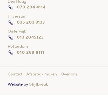
Den Haag
070 204 4114
Hilversum
035 203 3133
Oisterwijk
013 2045123
Rotterdam
010 268 8111
Moeite met in slaap vallen?
Contact
Afspraak maken
Over ons
Doe de online slaaptest en kom binnen 5 vragen
erachter of u een slaapstoornis heeft.
Website by
Stijlbreuk
DOE DE SLAAPTEST