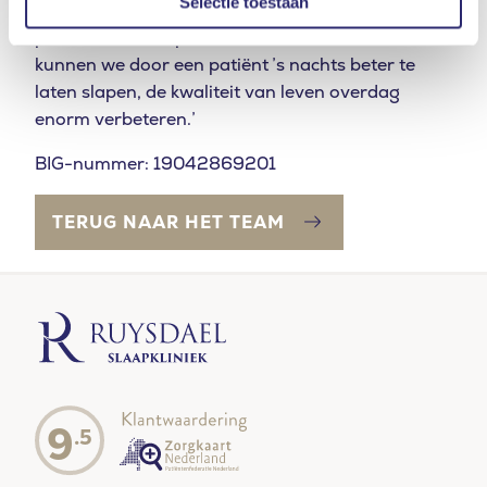
Selectie toestaan
een goed behandelplan veel medische
problematiek helpen voorkomen. Bovendien
kunnen we door een patiënt ’s nachts beter te
laten slapen, de kwaliteit van leven overdag
enorm verbeteren.’
BIG-nummer: 19042869201
TERUG NAAR HET TEAM
9
.5