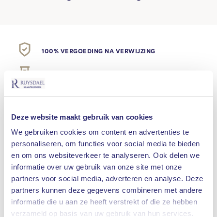
100% VERGOEDING NA VERWIJZING
KORTE WACHTTIJDEN
MULTIDISCIPLINAIRE KIJK
Deze website maakt gebruik van cookies
KLEINSCHALIGE LOCATIES
We gebruiken cookies om content en advertenties te
personaliseren, om functies voor social media te bieden
SLAAPONDERZOEK BIJ U THUIS
en om ons websiteverkeer te analyseren. Ook delen we
informatie over uw gebruik van onze site met onze
partners voor social media, adverteren en analyse. Deze
Dokter Peter JFM Lohuis is KNO-arts en is
partners kunnen deze gegevens combineren met andere
werkzaam in de Ruysdael Slaapkliniek, het Antoni
informatie die u aan ze heeft verstrekt of die ze hebben
Waar bent u naar op zoek
van Leeuwenhoek Ziekenhuis en de
verzameld op basis van uw gebruik van hun services.