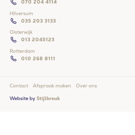
070 204 4114
Hilversum
035 203 3133
Oisterwijk
013 2045123
Rotterdam
010 268 8111
Moeite met in slaap vallen?
Contact
Afspraak maken
Over ons
Doe de online slaaptest en kom binnen 5 vragen
erachter of u een slaapstoornis heeft.
Website by
Stijlbreuk
DOE DE SLAAPTEST