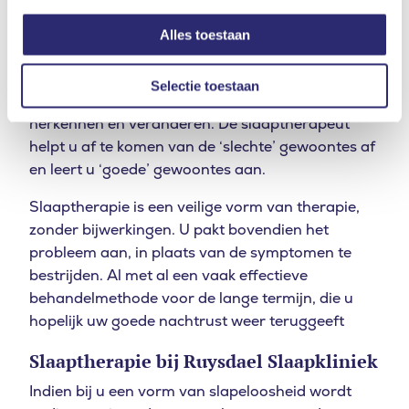
U kunt tot slot ook aan de slag gaan met de
negatieve associaties die u heeft bij slapen. In dat
Alles toestaan
geval is de slapeloosheid dus vooral mentaal. Zijn
er bepaalde gedachten of patronen die uw
Selectie toestaan
slapeloosheid veroorzaken? U leert deze te
herkennen en veranderen.
De slaaptherapeut
helpt u af te komen van de ‘slechte’ gewoontes af
en leert u ‘goede’ gewoontes aan.
Slaaptherapie is een veilige vorm van therapie,
zonder bijwerkingen. U pakt bovendien het
probleem aan, in plaats van de symptomen te
bestrijden. Al met al een vaak effectieve
behandelmethode voor de lange termijn, die u
hopelijk uw goede nachtrust weer teruggeeft
Slaaptherapie bij Ruysdael Slaapkliniek
Indien bij u een vorm van slapeloosheid wordt