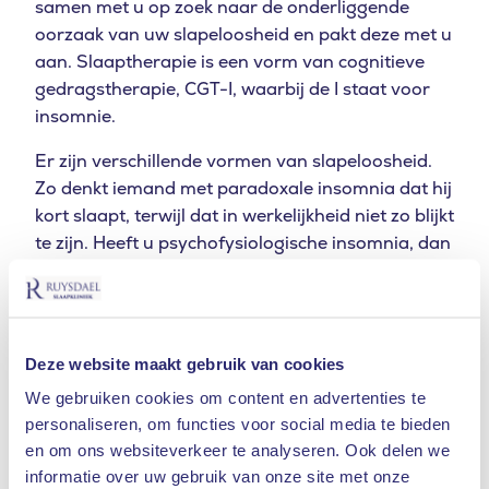
samen met u op zoek naar de onderliggende
oorzaak van uw slapeloosheid en pakt deze met u
aan. Slaaptherapie is een vorm van cognitieve
gedragstherapie, CGT-I, waarbij de I staat voor
insomnie.
Er zijn verschillende vormen van slapeloosheid.
Zo denkt iemand met paradoxale insomnia dat hij
kort slaapt, terwijl dat in werkelijkheid niet zo blijkt
te zijn. Heeft u
psychofysiologische insomnia, dan
bent u er zo van overtuigd dat u niet kunt slapen,
dat het ook echt niet lukt. Of misschien heeft u
een slaapstoornis, zoals
rusteloze benen
of
slaapapneu
, en belemmert dat uw slaap.
Samen
Deze website maakt gebruik van cookies
met uw slaaptherapeut achterhaalt u aan welke
We gebruiken cookies om content en advertenties te
vorm u lijdt.
Vaak vraagt de therapeut u een
personaliseren, om functies voor social media te bieden
slaapdagboek bij te houden om daar zicht op te
en om ons websiteverkeer te analyseren. Ook delen we
krijgen.
informatie over uw gebruik van onze site met onze