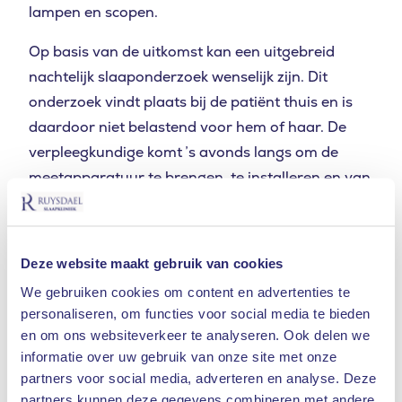
lampen en scopen.
Op basis van de uitkomst kan een uitgebreid
nachtelijk slaaponderzoek wenselijk zijn. Dit
onderzoek vindt plaats bij de patiënt thuis en is
daardoor niet belastend voor hem of haar. De
verpleegkundige komt ’s avonds langs om de
meetapparatuur te brengen, te installeren en van
een uitleg te voorzien. De volgende dag wordt
diezelfde apparatuur weer bij de patiënt
opgehaald.
Deze website maakt gebruik van cookies
Het slaaponderzoek resulteert doorgaans in een
We gebruiken cookies om content en advertenties te
personaliseren, om functies voor social media te bieden
heldere diagnose en een concreet behandelplan.
en om ons websiteverkeer te analyseren. Ook delen we
De aard van de behandeling hangt natuurlijk
informatie over uw gebruik van onze site met onze
samen met de oorzaak van het slaapprobleem,
partners voor social media, adverteren en analyse. Deze
maar mijn ervaring is dat bij pakweg 95 procent
partners kunnen deze gegevens combineren met andere