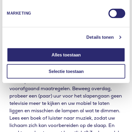
de loer.’
MARKETING
Simpelweg uw ogen dichtdoen omdat het dan
tenslotte donker is, werkt niet. Licht komt door de
oogleden heen. Wel geldt: hoe sterker de
Details tonen
lichtsterkte (lux), hoe meer effect. Diandra: ‘De
hele dag op kantoor in kunstlicht werken, is
funest. Zeker ook ’s avonds nog. Al kan het gebrek
Alles toestaan
aan beweging overdag ook een factor zijn.’
Selectie toestaan
Zorg kortom voor een donkere omgeving tijdens
het slapen, maar neem ook in de uren daaraan
voorafgaand maatregelen. Beweeg overdag,
probeer een (paar) uur voor het slapengaan geen
televisie meer te kijken en uw mobiel te laten
liggen en misschien de lampen al wat te dimmen.
Lees een boek of luister naar muziek, zodat uw
lichaam zich kan voorbereiden op de slaap. En