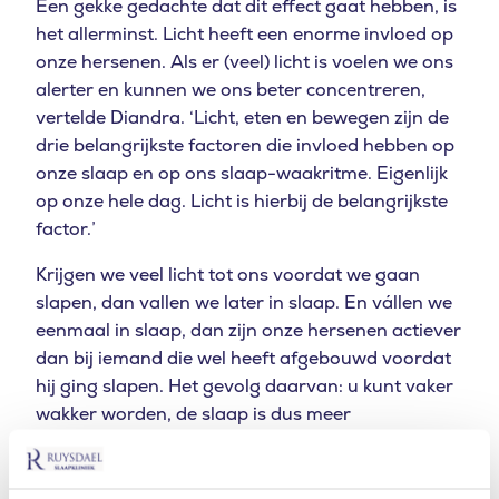
Een gekke gedachte dat dit effect gaat hebben, is
het allerminst. Licht heeft een enorme invloed op
onze hersenen. Als er (veel) licht is voelen we ons
alerter en kunnen we ons beter concentreren,
vertelde Diandra. ‘Licht, eten en bewegen zijn de
drie belangrijkste factoren die invloed hebben op
onze slaap en op ons slaap-waakritme. Eigenlijk
op onze hele dag. Licht is hierbij de belangrijkste
factor.’
Krijgen we veel licht tot ons voordat we gaan
slapen, dan vallen we later in slaap. En vállen we
eenmaal in slaap, dan zijn onze hersenen actiever
dan bij iemand die wel heeft afgebouwd voordat
hij ging slapen. Het gevolg daarvan: u kunt vaker
wakker worden, de slaap is dus meer
onderbroken. De kans is dan ook groter dat u
wakker wordt met het gevoel: ik heb niet lekker
geslapen, ik ben niet uitgerust.