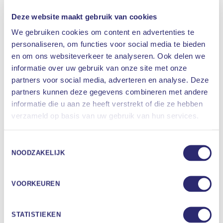
Deze website maakt gebruik van cookies
Gebeurt dit langere tijd, dan kan u ritme gaan
vertragen. Het duwt uw slaapritme naar
We gebruiken cookies om content en advertenties te
achteren. Diandra: ‘En komt er dan een moment
personaliseren, om functies voor social media te bieden
en om ons websiteverkeer te analyseren. Ook delen we
waarop u denkt: vanavond ga ik niks doen, ik doe
informatie over uw gebruik van onze site met onze
de tv uit en leg mijn telefoon weg en ga op tijd
partners voor social media, adverteren en analyse. Deze
naar bed, dan kunnen de hersenen denken: wacht
partners kunnen deze gegevens combineren met andere
even, dit is niet de bedoeling. Ik heb dagen-,
informatie die u aan ze heeft verstrekt of die ze hebben
weken- of jarenlang licht gehad op dit tijdstip. Het
Waar bent u naar op zoek
verzameld op basis van uw gebruik van hun services.
is helemaal niet handig om nu in slaap te vallen.’
ZOEKEN
Boekje opendoen
Toestemmingsselectie
NOODZAKELIJK
Zo krijgt u dus moeite met inslapen en doorslapen
en kunt u op een gegeven moment uitgeput
raken. Diandra: ‘En dat niet alleen. Het
VOORKEUREN
reactievermogen wordt ook trager, er is minder
focus, u zit minder lekker in uw vel. En hart- en
STATISTIEKEN
vaatziekten, overgewicht en suikerziekte liggen op