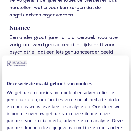
vervolgens moeilijker emoties verwerken en dus
herstellen, wat ervoor kan zorgen dat de
angstklachten erger worden.
Nuance
Een ander groot, jarenlang onderzoek, waarover
vorig jaar werd gepubliceerd in Tijdschrift voor
psychiatrie, laat een iets genuanceerder beeld
zien. Een team van psychologen, psychiaters en
wetenschappelijk medewerkers keek naar de
relatie tussen slaapproblemen en het ontstaan,
de terugval en de persistentie van
Deze website maakt gebruik van cookies
angststoornissen en stemmingsstoornissen. Aan
We gebruiken cookies om content en advertenties te
de eerste meting deden 6.646 respondenten
personaliseren, om functies voor social media te bieden
mee, aan de tweede 5.303 en aan de derde
en om ons websiteverkeer te analyseren. Ook delen we
4.618.
informatie over uw gebruik van onze site met onze
partners voor social media, adverteren en analyse. Deze
De onderzoekers stelden vast dat mensen met
partners kunnen deze gegevens combineren met andere
een angststoornis vaker slaapproblemen hebben