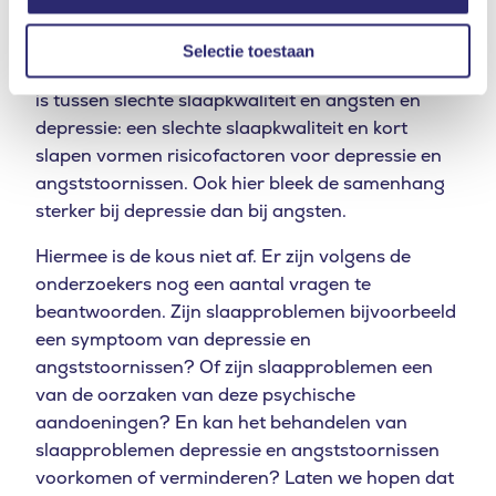
Onbeantwoord
Ook uit een ander groot Nederlands onderzoek,
Selectie toestaan
onder 2.981 deelnemers, bleek dat er een relatie
is tussen slechte slaapkwaliteit en angsten en
depressie: een slechte slaapkwaliteit en kort
slapen vormen risicofactoren voor depressie en
angststoornissen. Ook hier bleek de samenhang
sterker bij depressie dan bij angsten.
Hiermee is de kous niet af. Er zijn volgens de
onderzoekers nog een aantal vragen te
beantwoorden. Zijn slaapproblemen bijvoorbeeld
een symptoom van depressie en
angststoornissen? Of zijn slaapproblemen een
van de oorzaken van deze psychische
aandoeningen? En kan het behandelen van
slaapproblemen depressie en angststoornissen
voorkomen of verminderen? Laten we hopen dat