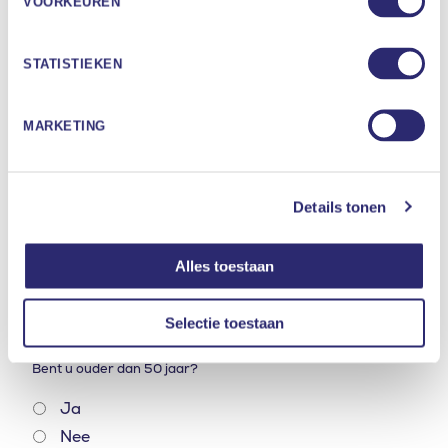
VOORKEUREN
WEET U UW BMI SCORE?
STATISTIEKEN
Ja
Nee
MARKETING
5. BMI
*
Is uw BMI hoger dan 35?
Details tonen
Ja
Nee
Alles toestaan
Selectie toestaan
6. AGE
*
Bent u ouder dan 50 jaar?
Ja
Nee