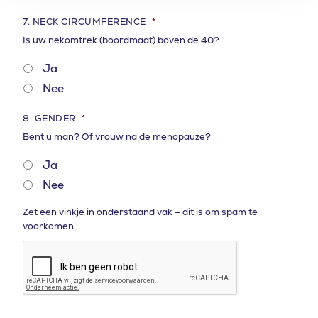
7. NECK CIRCUMFERENCE
*
Is uw nekomtrek (boordmaat) boven de 40?
Ja
Nee
8. GENDER
*
Bent u man? Of vrouw na de menopauze?
Ja
Nee
ZET
Zet een vinkje in onderstaand vak – dit is om spam te
EEN
voorkomen.
VINKJE
IN
ONDERSTAAND
VAK
–
DIT
IS
OM