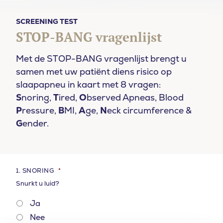
SCREENING TEST
STOP-BANG vragenlijst
Met de STOP-BANG vragenlijst brengt u
samen met uw patiënt diens risico op
slaapapneu in kaart met 8 vragen:
S
noring,
T
ired,
O
bserved Apneas, Blood
P
ressure,
B
MI,
A
ge,
N
eck circumference &
G
ender.
1. SNORING
*
Snurkt u luid?
Ja
Nee