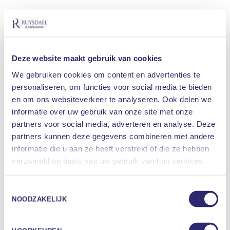
2. TIRED
*
Voelt u zich vaak moe, vermoeid of slaperig gedurende de
dag?
Deze website maakt gebruik van cookies
Ja
Nee
We gebruiken cookies om content en advertenties te
personaliseren, om functies voor social media te bieden
3. OBSERVED APNEAS
*
en om ons websiteverkeer te analyseren. Ook delen we
Heeft iemand bij u 's nachts ademstops opgemerkt?
informatie over uw gebruik van onze site met onze
partners voor social media, adverteren en analyse. Deze
Ja
partners kunnen deze gegevens combineren met andere
Nee
informatie die u aan ze heeft verstrekt of die ze hebben
Waar bent u naar op zoek
verzameld op basis van uw gebruik van hun services.
4. BLOOD PRESSURE
*
Bent u ooit (of wordt u) behandeld voor hoge bloeddruk?
ZOEKEN
Toestemmingsselectie
Ja
NOODZAKELIJK
Nee