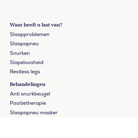
Waar heeft u last van?
Slaapproblemen
Slaapapneu
Snurken
Slapeloosheid
Restless legs
Behandelingen
Moeite met in slaap vallen?
Anti snurkbeugel
Doe de online slaaptest en kom binnen 5 vragen
erachter of u een slaapstoornis heeft.
Positietherapie
Slaapapneu masker
DOE DE SLAAPTEST
Operatie
Slaaptherapie