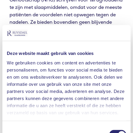
te zijn met slaapmiddelen, omdat voor de meeste
patiënten de voordelen niet opwegen tegen de
nadelen. Ze bieden bovendien geen blijvende
oplossing bij
slapeloosheid
. Het NHG schrijft:
‘Overweeg slaapmiddelen alleen bij patiënten met
kortdurende slapeloosheid met duidelijke relatie
met een oorzaak, bij hoge lijdensdruk. Schrijf in
Deze website maakt gebruik van cookies
dat geval kortdurend, bij voorkeur eenmalig,
We gebruiken cookies om content en advertenties te
voor.’
personaliseren, om functies voor social media te bieden
en om ons websiteverkeer te analyseren. Ook delen we
Meestal krijgt u dus alleen slaapmedicatie
informatie over uw gebruik van onze site met onze
voorgeschreven als u erg slecht slaapt, er geen
partners voor social media, adverteren en analyse. Deze
andere oplossing is en uw klachten uw dagelijkse
partners kunnen deze gegevens combineren met andere
leven ontregelen. Bent u zwanger of geeft u
informatie die u aan ze heeft verstrekt of die ze hebben
borstvoeding, lijdt u aan
slaapapneu
, ademt u
Waar bent u naar op zoek
verzameld op basis van uw gebruik van hun services.
moeilijk, heeft u een angststoornis of heeft u een
verleden met verslaving, dan krijgt u zeer
ZOEKEN
Toestemmingsselectie
waarschijnlijk sowieso geen slaapmedicijnen