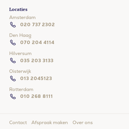
Locaties
Amsterdam
020 737 2302
Den Haag
070 204 4114
Hilversum
035 203 3133
Oisterwijk
013 2045123
Rotterdam
010 268 8111
Moeite met in slaap vallen?
Contact
Afspraak maken
Over ons
Doe de online slaaptest en kom binnen 5 vragen