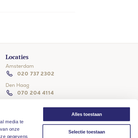
Locaties
Amsterdam
020 737 2302
Den Haag
070 204 4114
Hilversum
035 203 3133
Alles toestaan
al media te
Oisterwijk
 van onze
013 2045123
Selectie toestaan
deze gegevens