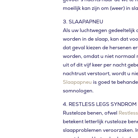
moeilijk kan zijn om (weer) in sl
3. SLAAPAPNEU
Als uw luchtwegen gedeeltelijk
worden in de slaap, kan dat vo
dat geval kiezen de hersenen e
worden, omdat u niet normaal 
uit of dit vijf keer per nacht ge
nachtrust verstoort, wordt u nie
Slaapapneu
is goed te behande
somnologen.
4. RESTLESS LEGS SYNDROM
Rusteloze benen, ofwel
Restles
betekent letterlijk rusteloze b
Waar bent 
slaapproblemen veroorzaken. In