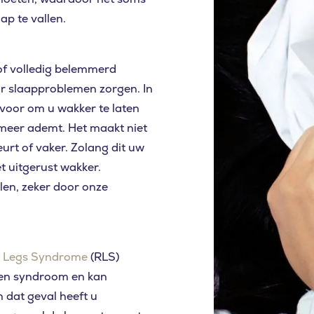
aap te vallen.
 of volledig belemmerd
or slaapproblemen zorgen. In
rvoor om u wakker te laten
meer ademt. Het maakt niet
beurt of vaker. Zolang dit uw
t uitgerust wakker.
len, zeker door onze
s Legs Syndrome
(RLS)
enen syndroom en kan
u naar op zoek
 dat geval heeft u