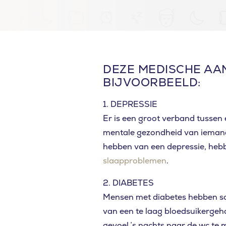
DEZE MEDISCHE AA
BIJVOORBEELD:
1. DEPRESSIE
Er is een groot verband tussen
mentale gezondheid van iemand
hebben van een depressie, hebb
slaapproblemen
.
2. DIABETES
Mensen met diabetes hebben so
van een te laag bloedsuikergeh
gevoel ’s nachts naar de wc te