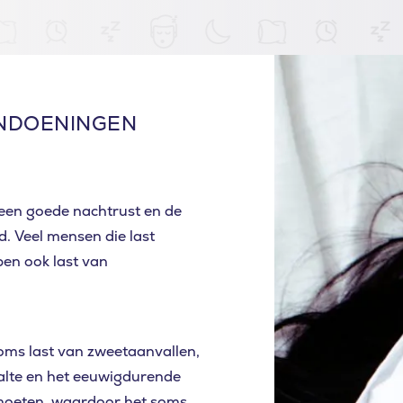
NDOENINGEN
 een goede nachtrust en de
. Veel mensen die last
en ook last van
ms last van zweetaanvallen,
alte en het eeuwigdurende
 moeten, waardoor het soms