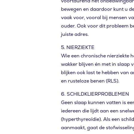
voortdurend het onbedwingbar
bewegen en daardoor kunt u de 
ZOEKEN
vaak voor, vooral bij mensen va
ouder. Ook voor dit probleem be
juiste adres.
5. NIERZIEKTE
Wie een chronische nierziekte h
wakker blijven én met in slaap v
blijken ook last te hebben van
en rusteloze benen (RLS).
6. SCHILDKLIERPROBLEMEN
Geen slaap kunnen vatten is e
iedereen die lijdt aan een snelw
(hyperthyreoïdie). Als een schil
aanmaakt, gaat de stofwisselin