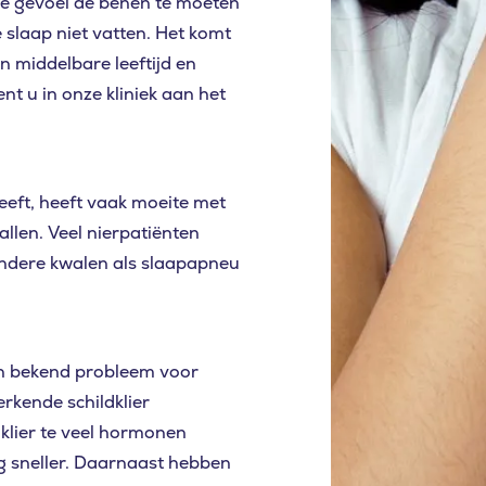
e gevoel de benen te moeten
slaap niet vatten. Het komt
n middelbare leeftijd en
nt u in onze kliniek aan het
eeft, heeft vaak moeite met
allen. Veel nierpatiënten
 andere kwalen als slaapapneu
en bekend probleem voor
erkende schildklier
dklier te veel hormonen
g sneller. Daarnaast hebben