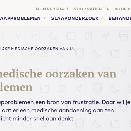
MIJN RUYSDAEL
VOOR PATIËNTEN
VOOR H
LAAPPROBLEMEN
SLAAPONDERZOEK
BEHAND
7 MOGELIJKE MEDISCHE OORZAKEN VAN UW SLAAPPROBLEMEN
medische oorzaken van
blemen
approblemen een bron van frustratie. Daar wil je
jn dat er een medische aandoening aan ten
licht minder snel aan denkt.