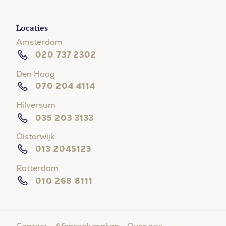
Locaties
Amsterdam
020 737 2302
Den Haag
070 204 4114
Hilversum
035 203 3133
Oisterwijk
013 2045123
Rotterdam
010 268 8111
Moeite met in slaap vallen?