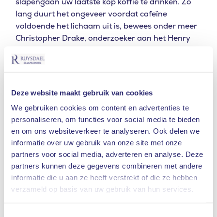
slapengaan uw laatste kop koffie te drinken. Zo
lang duurt het ongeveer voordat cafeïne
voldoende het lichaam uit is, bewees onder meer
Christopher Drake, onderzoeker aan het Henry
Ford Sleep Disorders and Research Center. Hij
gaf proefpersonen vier dagen lang driemaal
daags een pil. Eén ervan bevatte cafeïne, de
andere twee pillen waren placebo’s. De
Deze website maakt gebruik van cookies
proefpersonen slikten ze vlak voor het
We gebruiken cookies om content en advertenties te
slapengaan, drie uur van tevoren en zes uur van
personaliseren, om functies voor social media te bieden
tevoren. Hun slaap werd gemonitord en ze
en om ons websiteverkeer te analyseren. Ook delen we
hielden een
slaapdagboek
bij. Wat bleek:
informatie over uw gebruik van onze site met onze
proefpersonen die een cafeïnepil hadden
partners voor social media, adverteren en analyse. Deze
gekregen, sliepen gemiddeld een uur korter, zelfs
partners kunnen deze gegevens combineren met andere
als ze die zes uur van tevoren innamen, en hun
informatie die u aan ze heeft verstrekt of die ze hebben
Waar bent u naar op zoek
slaapkwaliteit was slechter, óók als ze dat zelf niet
verzameld op basis van uw gebruik van hun services.
opmerkten.
ZOEKEN
Cafeïne zit niet alleen in koffie
Toestemmingsselectie