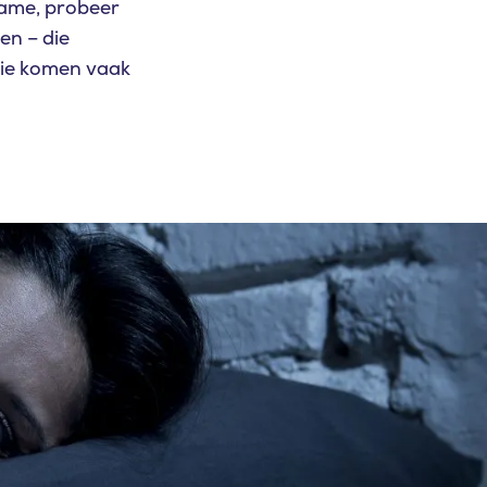
nname, probeer
en – die
die komen vaak