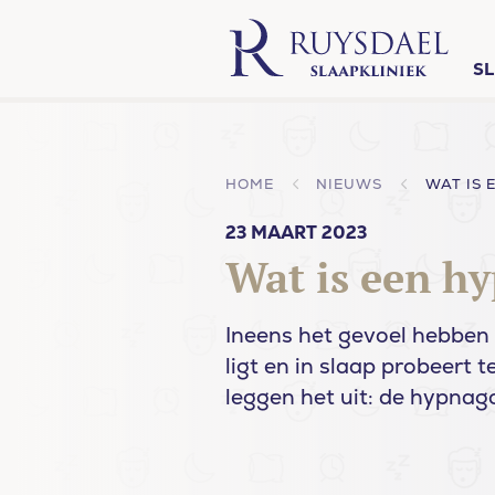
S
HOME
NIEUWS
WAT IS
23 MAART 2023
Wat is een h
Ineens het gevoel hebben d
ligt en in slaap probeert 
leggen het uit: de hypnag