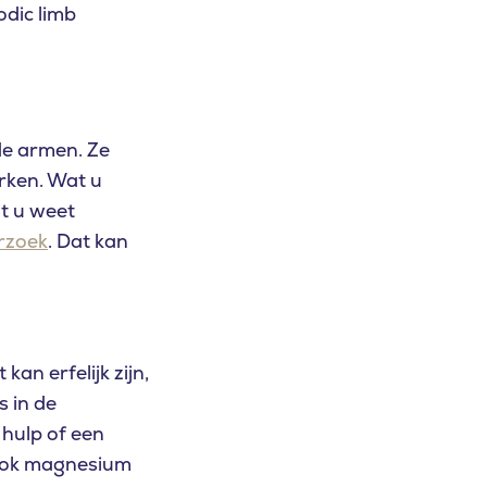
odic limb
de armen. Ze
erken. Wat u
at u weet
rzoek
. Dat kan
an erfelijk zijn,
s in de
 hulp of een
 ook magnesium