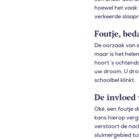
hoewel het vaak 
verkeerde slaapr
Foutje, bed
De oorzaak van e
maar is het hele
hoort ’s ochtends
uw droom. U droo
schoolbel klinkt.
De invloed 
Oké, een foutje 
kans hierop verg
verstoort de nac
sluimergebied tu