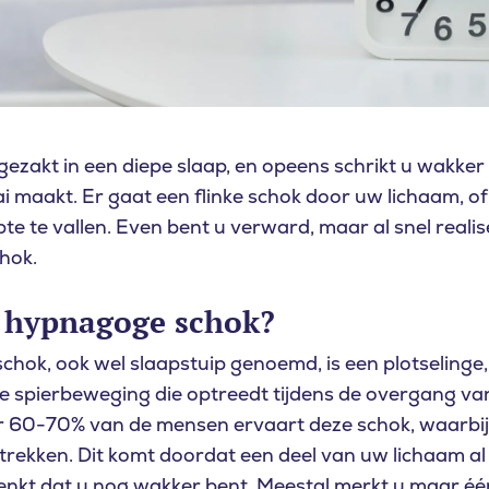
gezakt in een diepe slaap, en opeens schrikt u wakke
 maakt. Er gaat een flinke schok door uw lichaam, of u
e te vallen. Even bent u verward, maar al snel realise
hok.
n hypnagoge schok?
hok, ook wel slaapstuip genoemd, is een plotselinge,
e spierbeweging die optreedt tijdens de overgang v
 60-70% van de mensen ervaart deze schok, waarbij 
rekken. Dit komt doordat een deel van uw lichaam al w
enkt dat u nog wakker bent. Meestal merkt u maar éé