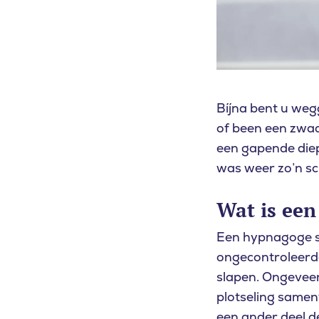
Bíjna bent u weg
of been een zwaai
een gapende diept
was weer zo’n sc
Wat is ee
Een hypnagoge sc
ongecontroleerd
slapen. Ongeveer
plotseling sament
een ander deel d