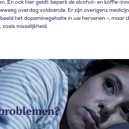
n. En ook hier geldt: beperk de alcohol- en koffie-i
 beweeg overdag voldoende. Er zíjn overigens medicijn
rbeeld het dopaminegehalte in uw hersenen –, maar 
 zoals misselijkheid.
pproblemen?