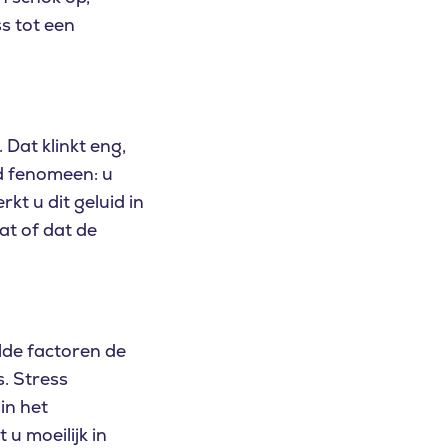
s tot een
Dat klinkt eng,
d fenomeen: u
kt u dit geluid in
t of dat de
lde factoren de
. Stress
in het
u moeilijk in