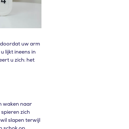
r doordat uw arm
 lijkt ineens in
ert u zich: het
an waken naar
spieren zich
il slapen terwijl
n schok op,