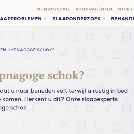
MIJN RUYSDAEL
VOOR PATIËNTEN
VOOR H
LAAPPROBLEMEN
SLAAPONDERZOEK
BEHAND
 EEN HYPNAGOGE SCHOK?
ypnagoge schok?
at u naar beneden valt terwijl u rustig in bed
te komen. Herkent u dit? Onze slaapexperts
oge schok.