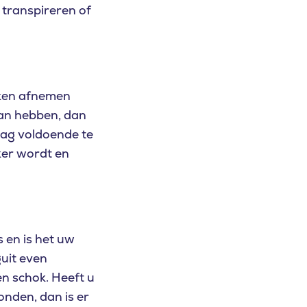
 transpireren of
okken afnemen
van hebben, dan
rdag voldoende te
ker wordt en
s en is het uw
guit even
n schok. Heeft u
nden, dan is er