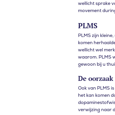
wellicht sprake 
movement during
PLMS
PLMS zijn kleine
komen herhaaldeli
wellicht wel merk
waarom. PLMS w
gewoon bij u thui
De oorzaak
Ook van PLMS is n
het kan komen doo
dopaminestofwiss
verwijzing naar 