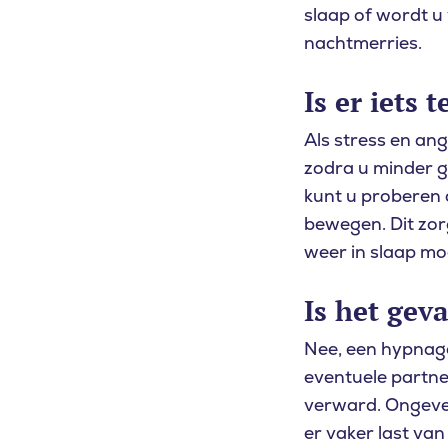
slaap of wordt u
nachtmerries.
Waar bent 
Is er iets 
Als stress en an
ZOEKEN
zodra u minder g
kunt u proberen a
bewegen. Dit zor
weer in slaap moe
Is het geva
Nee, een hypnagog
eventuele partne
verward. Ongevee
er vaker last va