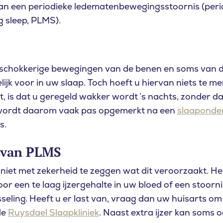
van een periodieke ledematenbewegingsstoornis (peri
 sleep, PLMS).
, schokkerige bewegingen van de benen en soms van 
jk voor in uw slaap. Toch hoeft u hiervan niets te m
t, is dat u geregeld wakker wordt ’s nachts, zonder d
ordt daarom vaak pas opgemerkt na een
slaaponde
s.
 van PLMS
iet met zekerheid te zeggen wat dit veroorzaakt. Het k
r een te laag ijzergehalte in uw bloed of een stoorni
eling. Heeft u er last van, vraag dan uw huisarts om
de
Ruysdael Slaapkliniek
. Naast extra ijzer kan soms