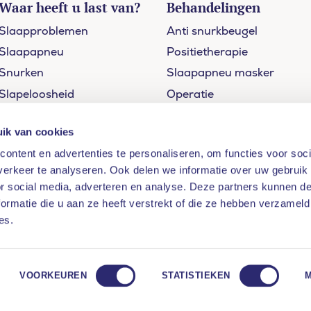
Waar heeft u last van?
Behandelingen
Slaapproblemen
Anti snurkbeugel
Slaapapneu
Positietherapie
Snurken
Slaapapneu masker
Slapeloosheid
Operatie
Restless legs
Slaaptherapie
ik van cookies
ontent en advertenties te personaliseren, om functies voor soci
erkeer te analyseren. Ook delen we informatie over uw gebruik
or social media, adverteren en analyse. Deze partners kunnen 
ormatie die u aan ze heeft verstrekt of die ze hebben verzameld
es.
 vallen?
VOORKEUREN
STATISTIEKEN
er ons
 binnen 5 vragen erachter of u een