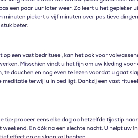
as een paar uur later weer. Zo leert u het gepieker uit 
en minuten piekert u vijf minuten over positieve dinge
stuk beter.
t op een vast bedritueel, kan het ook voor volwasse
werken. Misschien vindt u het fijn om uw kleding voor
, te douchen en nog even te lezen voordat u gaat sla
 meditatie terwijl u in bed ligt. Dankzij een vast rituee
e tip: probeer eens elke dag op hetzelfde tijdstip naa
het weekend. En óók na een slechte nacht. U helpt uw i
tief effect op de slaap zal hebben.