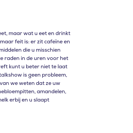
eet, maar wat u eet en drinkt
ar feit is: er zit cafeïne en
smiddelen die u misschien
 te raden in de uren voor het
t kunt u beter niet te laat
 talkshow is geen probleem,
arvan we weten dat ze uw
nnebloempitten, amandelen,
lk erbij en u slaapt