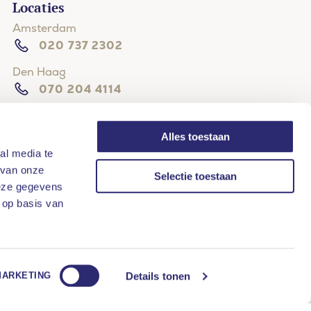
Locaties
Amsterdam
020 737 2302
Den Haag
070 204 4114
Hilversum
035 203 3133
Alles toestaan
al media te
Oisterwijk
 van onze
013 2045123
Selectie toestaan
deze gegevens
Rotterdam
 op basis van
010 268 8111
Details tonen
MARKETING
Website by
Stijlbreuk
DOE DE SLAAPTEST