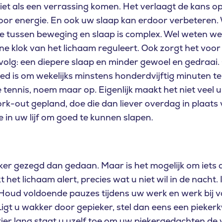
iet als een verrassing komen. Het verlaagt de kans op
voor energie. En ook uw slaap kan erdoor verbeteren
atie tussen beweging en slaap is complex. Wel weten w
ne klok van het lichaam reguleert. Ook zorgt het voo
olg: een diepere slaap en minder gewoel en gedraai.
oed is om wekelijks minstens honderdvijftig minuten t
je tennis, noem maar op. Eigenlijk maakt het niet veel
work-out gepland, doe die dan liever overdag in plaats
e in uw lijf om goed te kunnen slapen.
ijker gezegd dan gedaan. Maar is het mogelijk om iets
 het lichaam alert, precies wat u niet wil in de nacht
Houd voldoende pauzes tijdens uw werk en werk bij vo
Ligt u wakker door gepieker, stel dan eens een piekerkw
ier lang staat u uzelf toe om uw piekergedachten de vri