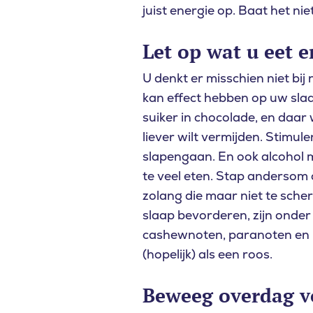
juist energie op. Baat het nie
Let op wat u eet e
U denkt er misschien niet bij
kan effect hebben op uw slaap
suiker in chocolade, en daar 
liever wilt vermijden. Stimule
slapengaan. En ook alcohol m
te veel eten. Stap andersom 
zolang die maar niet te sche
slaap bevorderen, zijn onde
Waar bent 
cashewnoten, paranoten en ki
(hopelijk) als een roos.
ZOEKEN
Beweeg overdag v