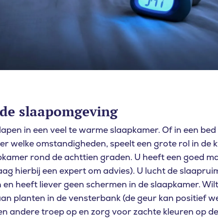
ede slaapomgeving
apen in een veel te warme slaapkamer. Of in een bed 
r welke omstandigheden, speelt een grote rol in de kw
apkamer rond de achttien graden. U heeft een goed mat
g hierbij een expert om advies). U lucht de slaaprui
n en heeft liever geen schermen in de slaapkamer. Wil
an planten in de vensterbank (de geur kan positief 
 en andere troep op en zorg voor zachte kleuren op de