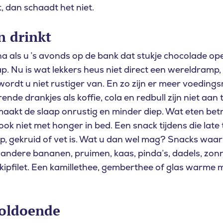
t, dan schaadt het niet.
n drinkt
 na als u ’s avonds op de bank dat stukje chocolade op
. Nu is wat lekkers heus niet direct een wereldramp, ma
wordt u niet rustiger van. En zo zijn er meer voeding
rende drankjes als koffie, cola en redbull zijn niet aan
aakt de slaap onrustig en minder diep. Wat eten betref
ook niet met honger in bed. Een snack tijdens die late
rp, gekruid of vet is. Wat u dan wel mag? Snacks wa
r andere
bananen, pruimen, kaas, pinda’s, dadels, zo
u naar op zoek
pfilet. Een kamillethee, gemberthee of glas warme me
oldoende