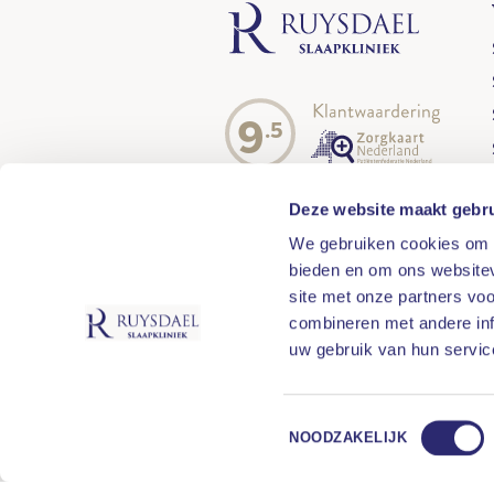
9
.5
Deze website maakt gebru
We gebruiken cookies om c
bieden en om ons websitev
site met onze partners vo
combineren met andere inf
uw gebruik van hun servic
Toestemmingsselectie
Moeite met in slaap
NOODZAKELIJK
Contact
Afspraak maken
Ov
Doe de online slaaptest en kom