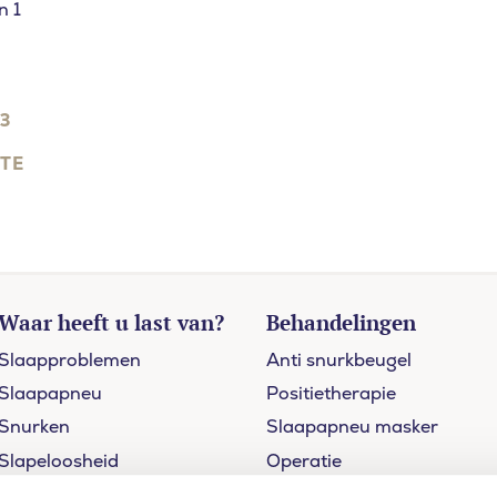
n 1
33
UTE
Waar heeft u last van?
Behandelingen
Slaapproblemen
Anti snurkbeugel
Slaapapneu
Positietherapie
Snurken
Slaapapneu masker
Slapeloosheid
Operatie
Restless legs
Slaaptherapie