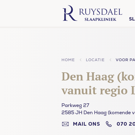
S
HOME
LOCATIE
Den Haag (k
vanuit regio 
Parkweg 27
2585 JH Den Haag (komende van
MAIL ONS
070 20