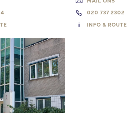
MAIL ONS
14
020 737 2302
UTE
INFO & ROUTE