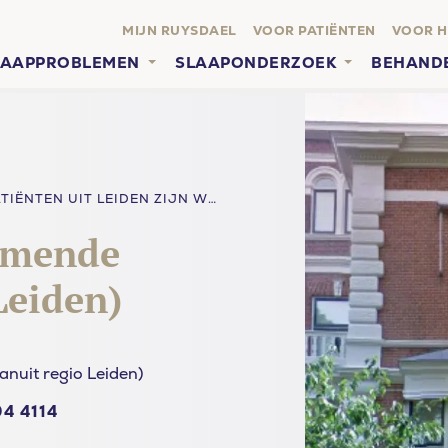
MIJN RUYSDAEL
VOOR PATIËNTEN
VOOR H
LAAPPROBLEMEN
SLAAPONDERZOEK
BEHAND
VOOR PATIËNTEN UIT LEIDEN ZIJN WE HET BESTE BEREIKBAAR IN DEN HAAG
omende
Leiden)
uit regio Leiden)
4 4114