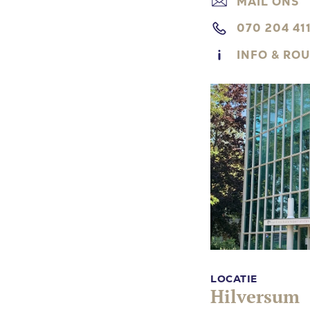
MAIL ONS
070 204 41
INFO & RO
LOCATIE
Hilversum