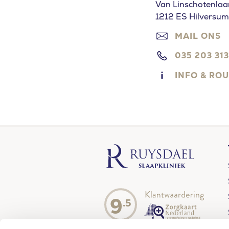
Van Linschotenlaa
1212 ES Hilversum
MAIL ONS
035 203 31
INFO & RO
9
.5