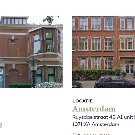
u naar op zoek
LOCATIE
Amsterdam
Ruysdaelstraat 49 A1 unit
g
1071 XA Amsterdam