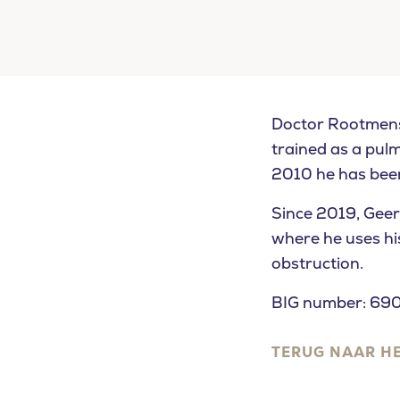
What are yo
Doctor Rootmens
trained as a pulm
SEARCH
2010 he has been
Since 2019, Geer
where he uses his
obstruction.
BIG number: 6
TERUG NAAR H