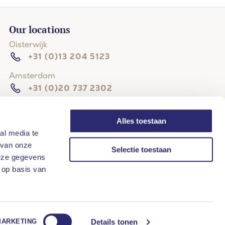
Our locations
Oisterwijk
+31 (0)13 204 5123
Amsterdam
+31 (0)20 737 2302
The Hague
+31 (0)70 204 4114
Alles toestaan
al media te
Hilversum
 van onze
Selectie toestaan
+31 (0)35 203 3133
deze gegevens
Rotterdam
 op basis van
+31 (0)10 268 8111
Details tonen
MARKETING