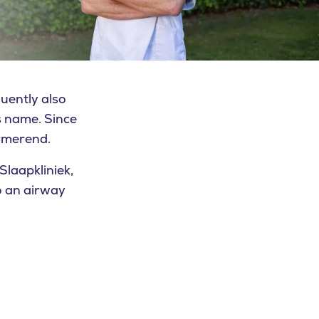
uently also
is name. Since
urmerend.
Slaapkliniek,
o an airway