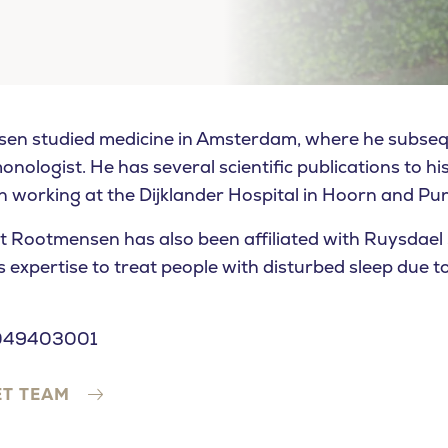
u looking for?
en studied medicine in Amsterdam, where he subseq
onologist. He has several scientific publications to h
 working at the Dijklander Hospital in Hoorn and P
t Rootmensen has also been affiliated with Ruysdael 
 expertise to treat people with disturbed sleep due t
9049403001
ET TEAM