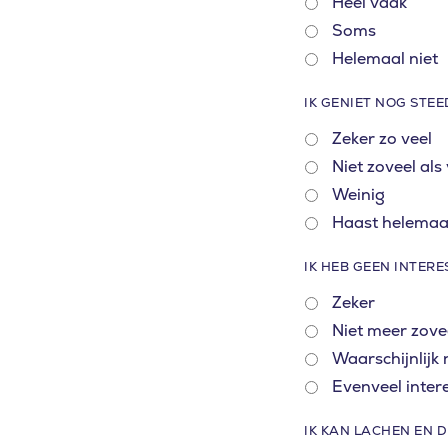
Heel vaak
Soms
Helemaal niet
IK GENIET NOG STE
Zeker zo veel
Niet zoveel als
Weinig
Haast helemaal
IK HEB GEEN INTERE
Zeker
What are yo
Niet meer zove
Waarschijnlijk 
Evenveel inter
SEARCH
IK KAN LACHEN EN D