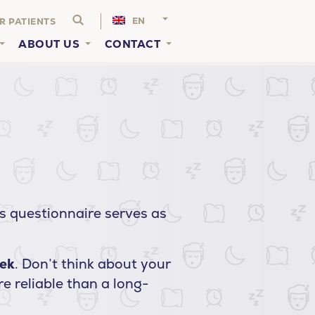
EN
R PATIENTS
ABOUT US
CONTACT
is questionnaire serves as
eek
. Don’t think about your
e reliable than a long-