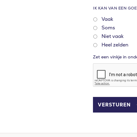
IK KAN VAN EEN GO
Vaak
Soms
Niet vaak
Heel zelden
ZET
Zet een vinkje in on
EEN
VINKJE
IN
ONDERSTAAND
VAK
–
DIT
IS
OM
VERSTUREN
SPAM
TE
VOORKOMEN.