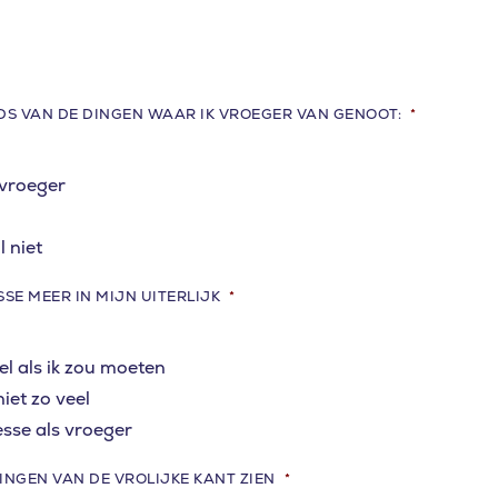
EDS VAN DE DINGEN WAAR IK VROEGER VAN GENOOT:
*
 vroeger
 niet
SSE MEER IN MIJN UITERLIJK
*
u looking for?
el als ik zou moeten
niet zo veel
esse als vroeger
INGEN VAN DE VROLIJKE KANT ZIEN
*