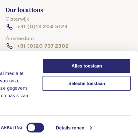
Our locations
Oisterwijk
+31 (0)13 204 5123
Amsterdam
+31 (0)20 737 2302
The Hague
+31 (0)70 204 4114
Alles toestaan
al media te
Hilversum
 van onze
Selectie toestaan
+31 (0)35 203 3133
deze gegevens
Rotterdam
 op basis van
+31 (0)10 268 8111
Details tonen
MARKETING
Website by
Stijlbreuk