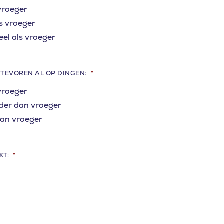
 vroeger
ls vroeger
veel als vroeger
 TEVOREN AL OP DINGEN:
*
 vroeger
der dan vroeger
dan vroeger
KT:
*